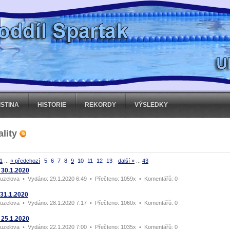
ISTINA
HISTORIE
REKORDY
VÝSLEDKY
ality
1
...
« předchozí
5
6
7
8
9
10
11
12
13
další »
...
43
 30.1.2020
uzelova
•
Vydáno:
29.1.2020 6:49 •
Přečteno:
1059x •
Komentářů:
0
 31.1.2020
uzelova
•
Vydáno:
28.1.2020 7:17 •
Přečteno:
1060x •
Komentářů:
0
 25.1.2020
uzelova
•
Vydáno:
22.1.2020 7:00 •
Přečteno:
1035x •
Komentářů:
0