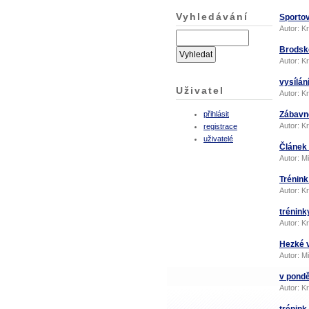
Vyhledávání
Sportov
Autor:
Kr
Brodské
Autor:
Kr
vysílán
Uživatel
Autor:
Kr
přihlásit
Zábavn
Autor:
Kr
registrace
uživatelé
Článek
Autor:
Mi
Trénink
Autor:
Kr
trénink
Autor:
Kr
Hezké 
Autor:
Mi
v pond
Autor:
Kr