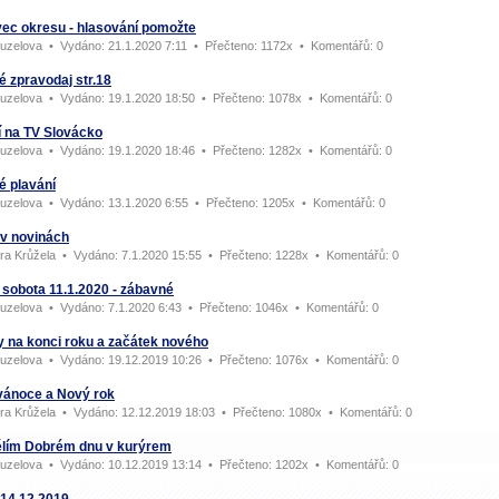
ec okresu - hlasování pomožte
uzelova
•
Vydáno:
21.1.2020 7:11 •
Přečteno:
1172x •
Komentářů:
0
 zpravodaj str.18
uzelova
•
Vydáno:
19.1.2020 18:50 •
Přečteno:
1078x •
Komentářů:
0
í na TV Slovácko
uzelova
•
Vydáno:
19.1.2020 18:46 •
Přečteno:
1282x •
Komentářů:
0
é plavání
uzelova
•
Vydáno:
13.1.2020 6:55 •
Přečteno:
1205x •
Komentářů:
0
 v novinách
ra Krůžela
•
Vydáno:
7.1.2020 15:55 •
Přečteno:
1228x •
Komentářů:
0
 sobota 11.1.2020 - zábavné
uzelova
•
Vydáno:
7.1.2020 6:43 •
Přečteno:
1046x •
Komentářů:
0
y na konci roku a začátek nového
uzelova
•
Vydáno:
19.12.2019 10:26 •
Přečteno:
1076x •
Komentářů:
0
vánoce a Nový rok
ra Krůžela
•
Vydáno:
12.12.2019 18:03 •
Přečteno:
1080x •
Komentářů:
0
ělím Dobrém dnu v kurýrem
uzelova
•
Vydáno:
10.12.2019 13:14 •
Přečteno:
1202x •
Komentářů:
0