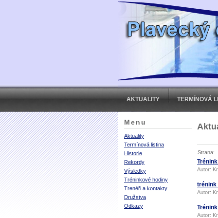
AKTUALITY
TERMÍNOVÁ L
Menu
Aktu
Aktuality
Termínová listina
Strana:
Historie
Trénink
Rekordy
Autor:
Kr
Výsledky
Tréninkové hodiny
trénink
Trenéři a kontakty
Autor:
Kr
Družstva
Odkazy
Trénink
Autor:
Kr