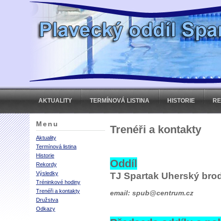
AKTUALITY
TERMÍNOVÁ LISTINA
HISTORIE
R
Menu
Trenéři a kontakty
Aktuality
Termínová listina
Historie
Oddíl
Rekordy
Výsledky
TJ Spartak Uherský brod,
Tréninkové hodiny
Trenéři a kontakty
email:
spub@centrum.cz
Družstva
Odkazy