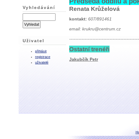
Předseda oddílu a po
Vyhledávání
Renata Krůželová
kontakt:
607/891461
email:
krukru@centrum.cz
---------------------------------------------
Uživatel
Ostatní trenéři
přihlásit
registrace
Jakubčík Petr
uživatelé
H