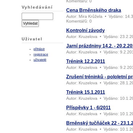
Komentářů:
0
Vyhledávání
Cena Brněnského draka
Autor:
Mira Krůžela
•
Vydáno:
14.3
Komentářů:
0
Kontrolní závody
Autor:
Kruzelova
•
Vydáno:
23.2.2
Uživatel
Jarní prázdniny 14.2. - 20.2.2
přihlásit
Autor:
Kruzelova
•
Vydáno:
9.2.20
registrace
uživatelé
Trénink 12.2.2011
Autor:
Kruzelova
•
Vydáno:
9.2.20
Zrušení tréninků - pololetní p
Autor:
Kruzelova
•
Vydáno:
28.1.2
Trénink 15.1.2011
Autor:
Kruzelova
•
Vydáno:
10.1.2
Příspěvky 1 - 6/2011
Autor:
Kruzelova
•
Vydáno:
10.1.2
Brněnský tučňáček 22 - 23.1.
Autor:
Kruzelova
•
Vydáno:
10.1.2