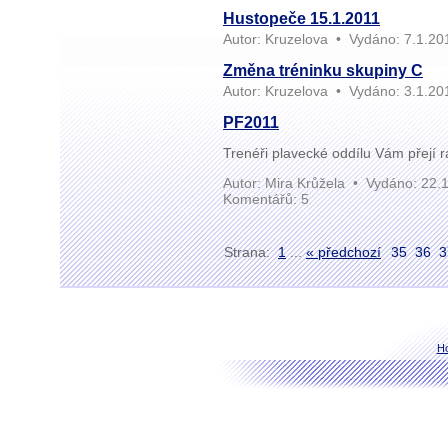
Hustopeče 15.1.2011
Autor:
Kruzelova
•
Vydáno:
7.1.20
Změna tréninku skupiny C
Autor:
Kruzelova
•
Vydáno:
3.1.20
PF2011
Trenéři plavecké oddílu Vám přejí
Autor:
Mira Krůžela
•
Vydáno:
22.1
Komentářů:
5
Strana:
1
...
« předchozí
35
36
3
H