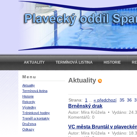
AKTUALITY
TERMÍNOVÁ LISTINA
HISTORIE
R
Menu
Aktuality
Aktuality
Termínová listina
Historie
Strana:
1
...
« předchozí
35
36
3
Rekordy
Brněnský drak
Výsledky
Autor:
Mira Krůžela
•
Vydáno:
24.3
Tréninkové hodiny
Komentářů:
0
Trenéři a kontakty
Družstva
VC města Bruntál v plaveckém 
Odkazy
Autor:
Mira Krůžela
•
Vydáno:
18.3