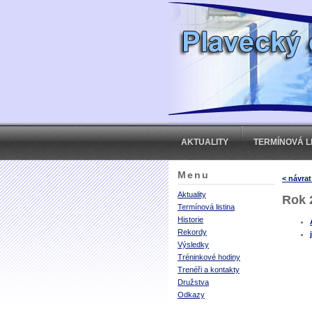
AKTUALITY
TERMÍNOVÁ L
Menu
< návrat
Aktuality
Rok 
Termínová listina
Historie
Rekordy
Výsledky
Tréninkové hodiny
Trenéři a kontakty
Družstva
Odkazy