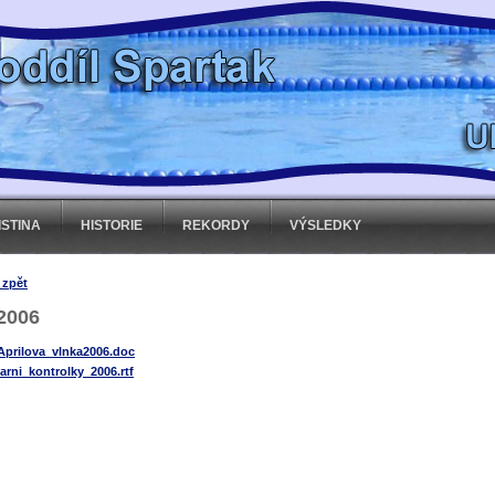
ISTINA
HISTORIE
REKORDY
VÝSLEDKY
 zpět
2006
Aprilova_vlnka2006.doc
jarni_kontrolky_2006.rtf