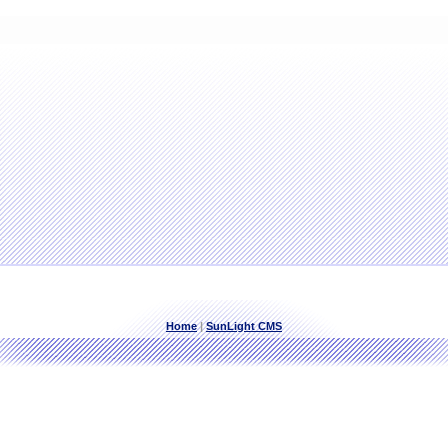
Home
|
SunLight CMS