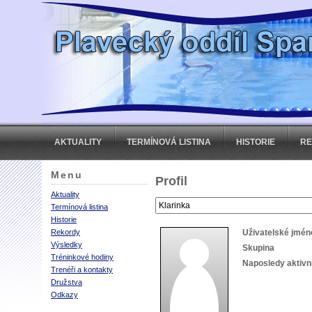
AKTUALITY
TERMÍNOVÁ LISTINA
HISTORIE
R
Menu
Profil
Aktuality
Termínová listina
Historie
Rekordy
Uživatelské jmén
Výsledky
Skupina
Tréninkové hodiny
Naposledy aktivn
Trenéři a kontakty
Družstva
Odkazy