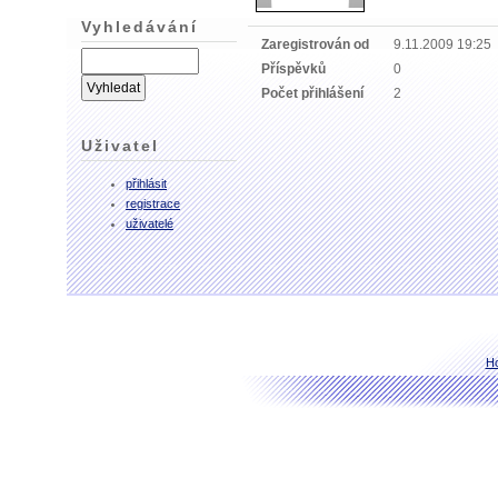
Vyhledávání
Zaregistrován od
9.11.2009 19:25
Příspěvků
0
Počet přihlášení
2
Uživatel
přihlásit
registrace
uživatelé
H