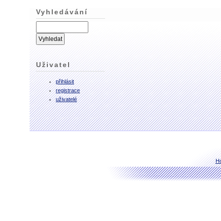
Vyhledávání
Uživatel
přihlásit
registrace
uživatelé
H