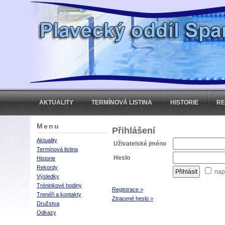
AKTUALITY
TERMÍNOVÁ LISTINA
HISTORIE
R
Menu
Přihlášení
Aktuality
Uživatelské jméno
Termínová listina
Heslo
Historie
Rekordy
nap
Výsledky
Tréninkové hodiny
Registrace >
Trenéři a kontakty
Ztracené heslo >
Družstva
Odkazy