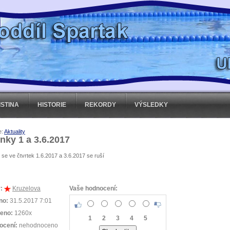
ISTINA
HISTORIE
REKORDY
VÝSLEDKY
e:
Aktuality
nky 1 a 3.6.2017
 se ve čtvrtek 1.6.2017 a 3.6.2017 se ruší
:
Kruzelova
Vaše hodnocení:
no:
31.5.2017 7:01
teno:
1260x
1
2
3
4
5
ocení:
nehodnoceno