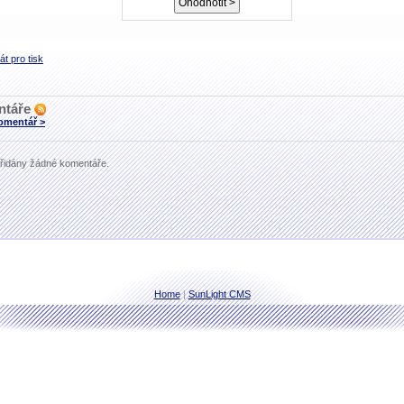
t pro tisk
ntáře
komentář >
řidány žádné komentáře.
Home
|
SunLight CMS