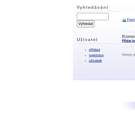
Vyhledávání
Formá
Kome
Uživatel
Přidat 
přihlásit
Nebyly p
registrace
uživatelé