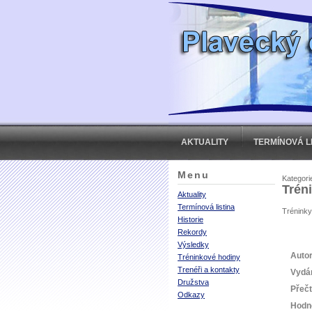
AKTUALITY
TERMÍNOVÁ L
Menu
Kategori
Tréni
Aktuality
Termínová listina
Tréninky
Historie
Rekordy
Výsledky
Autor
Tréninkové hodiny
Trenéři a kontakty
Vydá
Družstva
Přeč
Odkazy
Hodn