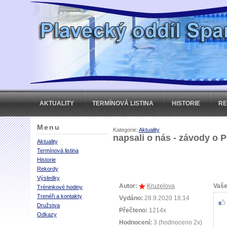
AKTUALITY
TERMÍNOVÁ LISTINA
HISTORIE
R
Menu
Kategorie:
Aktuality
napsali o nás - závody o P
Aktuality
Termínová listina
Historie
Rekordy
Výsledky
Autor:
Kruzelova
Vaše
Tréninkové hodiny
Trenéři a kontakty
Vydáno:
28.9.2020 18:14
Družstva
Přečteno:
1214x
Odkazy
Hodnocení:
3 (hodnoceno 2x)