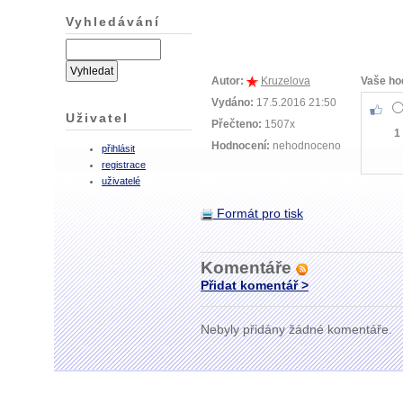
Vyhledávání
Autor:
Kruzelova
Vaše ho
Vydáno:
17.5.2016 21:50
Uživatel
Přečteno:
1507x
1
Hodnocení:
nehodnoceno
přihlásit
registrace
uživatelé
Formát pro tisk
Komentáře
Přidat komentář >
Nebyly přidány žádné komentáře.