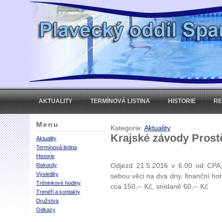
AKTUALITY
TERMÍNOVÁ LISTINA
HISTORIE
R
Menu
Kategorie:
Aktuality
Krajské závody Prostě
Aktuality
Termínová listina
Historie
Odjezd 21.5.2016 v 6.00 od CPA, 
Rekordy
Výsledky
sebou věci na dva dny, finanční hot
Tréninkové hodiny
cca 150,-- Kč, snídaně 60,-- Kč
Trenéři a kontakty
Družstva
Odkazy