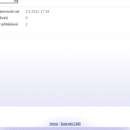
istrován od
2.5.2012 17:34
pěvků
0
 přihlášení
1
Home
|
SunLight CMS