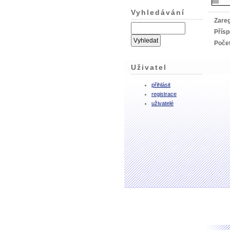
Vyhledávání
Zareg
Přís
Počet
Uživatel
přihlásit
registrace
uživatelé