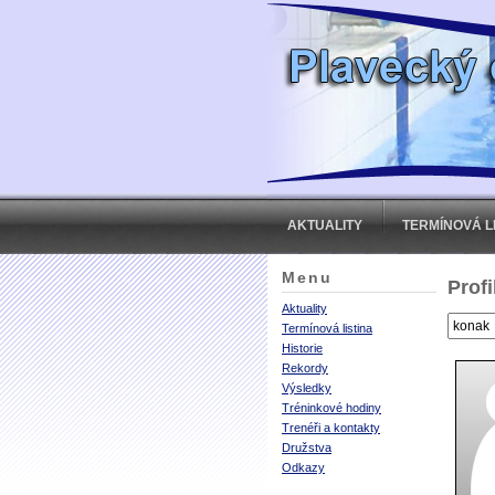
AKTUALITY
TERMÍNOVÁ L
Menu
Profi
Aktuality
Termínová listina
Historie
Rekordy
Výsledky
Tréninkové hodiny
Trenéři a kontakty
Družstva
Odkazy