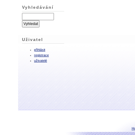
Vyhledávání
Uživatel
přihlásit
registrace
uživatelé
H