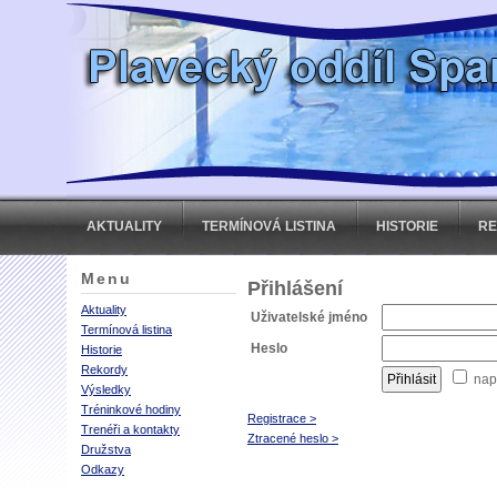
AKTUALITY
TERMÍNOVÁ LISTINA
HISTORIE
R
Menu
Přihlášení
Aktuality
Uživatelské jméno
Termínová listina
Heslo
Historie
Rekordy
nap
Výsledky
Tréninkové hodiny
Registrace >
Trenéři a kontakty
Ztracené heslo >
Družstva
Odkazy